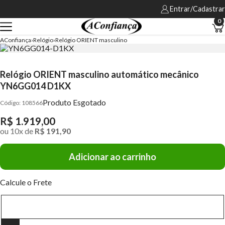
Entrar/Cadastrar
0
AConfiança
Relógio
Relógio ORIENT masculino
Relógio ORIENT masculino automático mecânico
YN6GG014 D1KX
Produto Esgotado
108566
R$ 1.919,00
ou
10
x
de
R$ 191,90
Adicionar ao carrinho
Calcule o Frete