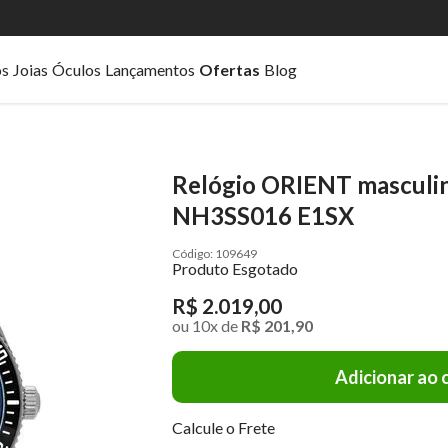
os
Joias
Óculos
Lançamentos
Ofertas
Blog
Relógio ORIENT masculi
NH3SS016 E1SX
109649
Produto Esgotado
R$ 2.019,00
ou
10
x
de
R$ 201,90
Adicionar ao 
Calcule o Frete