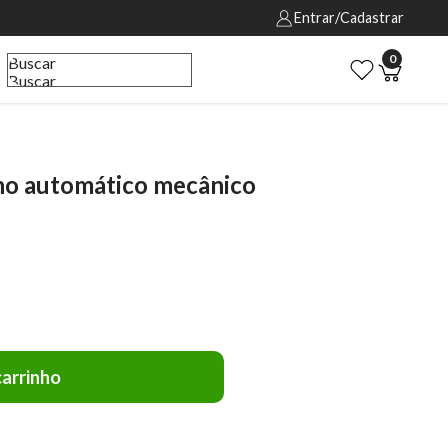
Entrar/Cadastrar
0
Buscar
Buscar
no automático mecânico
carrinho