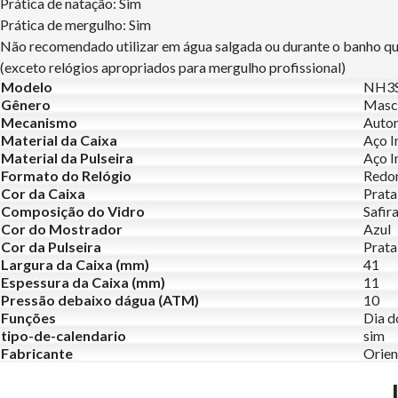
Prática de natação: Sim
Prática de mergulho: Sim
Não recomendado utilizar em água salgada ou durante o banho q
(exceto relógios apropriados para mergulho profissional)
Modelo
NH3S
Gênero
Masc
Mecanismo
Auto
Material da Caixa
Aço I
Material da Pulseira
Aço I
Formato do Relógio
Redo
Cor da Caixa
Prata
Composição do Vidro
Safir
Cor do Mostrador
Azul
Cor da Pulseira
Prata
Largura da Caixa (mm)
41
Espessura da Caixa (mm)
11
Pressão debaixo dágua (ATM)
10
Funções
Dia d
tipo-de-calendario
sim
Fabricante
Orien