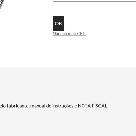
Não sei meu CEP
elo fabricante, manual de instruções e N0TA FlSCAL.