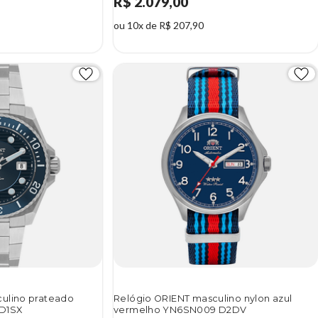
R$ 2.079,00
ou 10x de R$ 207,90
ulino prateado
Relógio ORIENT masculino nylon azul
 D1SX
vermelho YN6SN009 D2DV