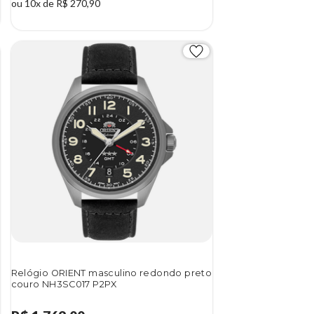
ou 10x de R$ 270,90
Relógio ORIENT masculino redondo preto
couro NH3SC017 P2PX