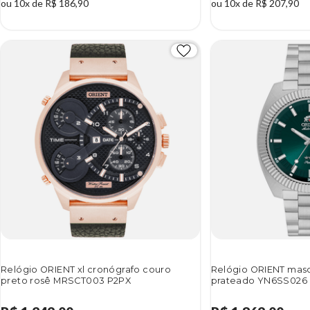
ou 10x de R$ 186,90
ou 10x de R$ 207,90
Relógio ORIENT xl cronógrafo couro
Relógio ORIENT masc
preto rosê MRSCT003 P2PX
prateado YN6SS026 