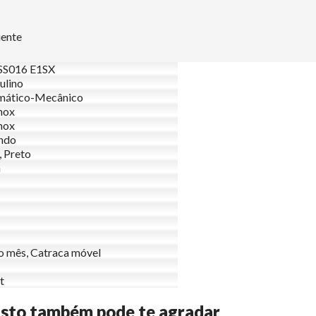
uente
S016 E1SX
ulino
mático-Mecânico
nox
nox
ndo
, Preto
a
o mês, Catraca móvel
t
Isto também pode te agradar