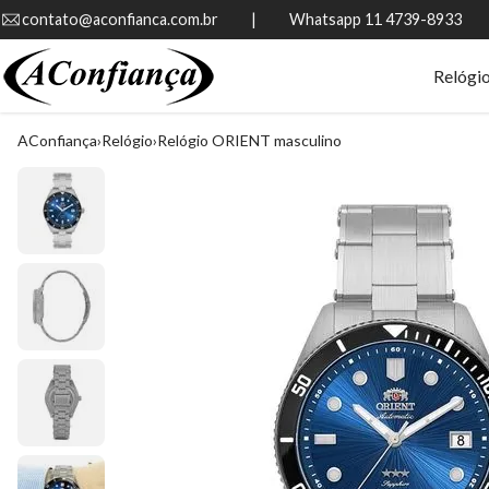
contato@aconfianca.com.br          |          Whatsapp 11 4739-8933
Relógi
AConfiança
Relógio
Relógio ORIENT masculino