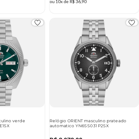
ou 10x de R$ 36,90
ulino verde
Relógio ORIENT masculino prateado
E1SX
automatico YN6SS031 P2SX