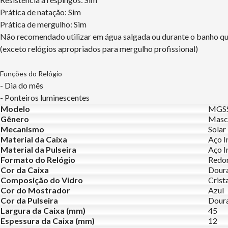
Prática de natação: Sim
Prática de mergulho: Sim
Não recomendado utilizar em água salgada ou durante o banho q
(exceto relógios apropriados para mergulho profissional)
Funções do Relógio
- Dia do mês
- Ponteiros luminescentes
Modelo
MGSS
Gênero
Masc
Mecanismo
Solar
Material da Caixa
Aço I
Material da Pulseira
Aço I
Formato do Relógio
Redo
Cor da Caixa
Dour
Composição do Vidro
Crist
Cor do Mostrador
Azul
Cor da Pulseira
Dour
Largura da Caixa (mm)
45
Espessura da Caixa (mm)
12