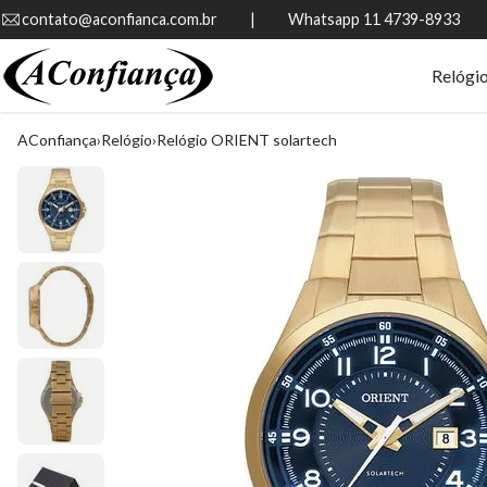
contato@aconfianca.com.br          |          Whatsapp 11 4739-8933
Relógi
AConfiança
Relógio
Relógio ORIENT solartech