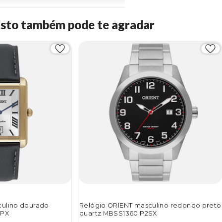
Isto também pode te agradar
culino dourado
Relógio ORIENT masculino redondo preto
3PX
quartz MBSS1360 P2SX