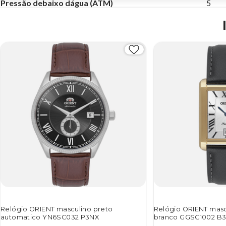
Pressão debaixo dágua (ATM)
5
Relógio ORIENT masculino preto
Relógio ORIENT mas
automatico YN6SC032 P3NX
branco GGSC1002 B