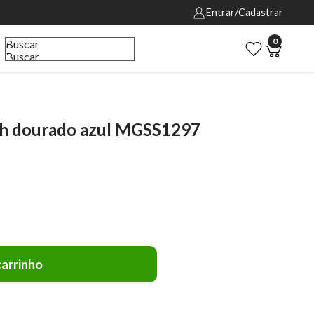
Entrar/Cadastrar
0
Buscar
Buscar
ch dourado azul MGSS1297
carrinho