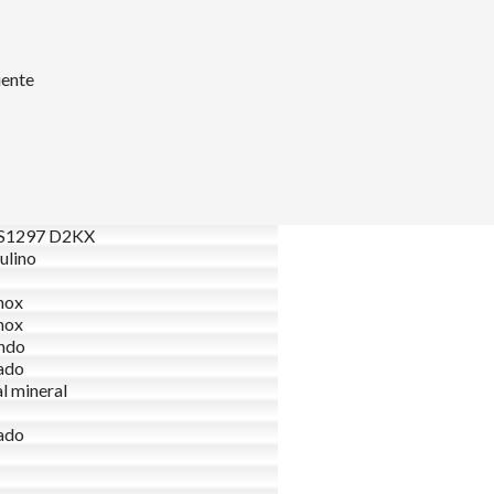
uente
1297 D2KX
ulino
nox
nox
ndo
ado
al mineral
ado