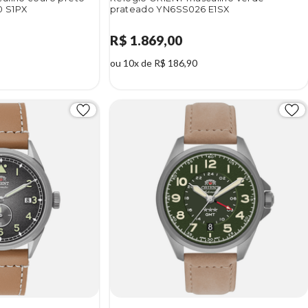
 S1PX
prateado YN6SS026 E1SX
R$ 1.869,00
ou 10x de R$ 186,90