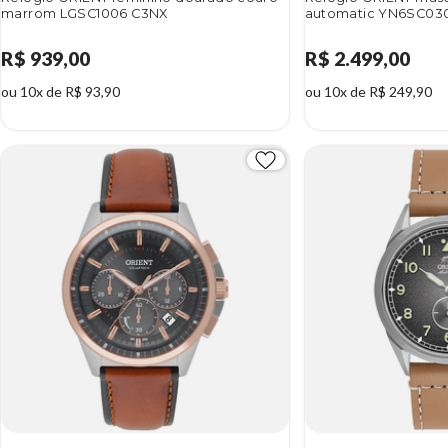
marrom LGSC1006 C3NX
automatic YN6SC030
R$ 939,00
R$ 2.499,00
ou 10x de R$ 93,90
ou 10x de R$ 249,90