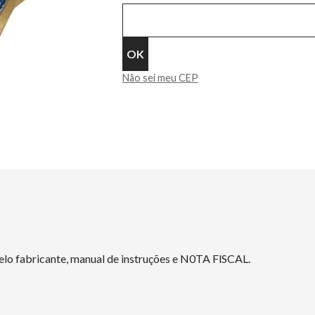
Não sei meu CEP
elo fabricante, manual de instruções e N0TA FlSCAL.