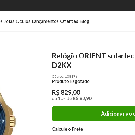
os
Joias
Óculos
Lançamentos
Ofertas
Blog
Relógio ORIENT solarte
D2KX
108176
Produto Esgotado
R$ 829,00
ou
10
x
de
R$ 82,90
Adicionar ao 
Calcule o Frete