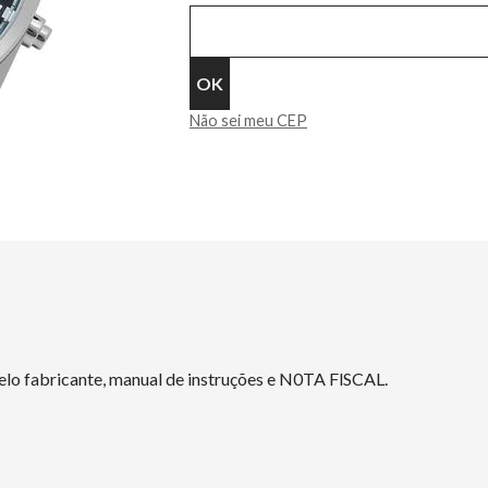
Não sei meu CEP
elo fabricante, manual de instruções e N0TA FlSCAL.