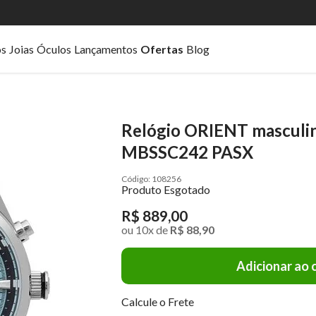
os
Joias
Óculos
Lançamentos
Ofertas
Blog
Relógio ORIENT masculin
MBSSC242 PASX
108256
Produto Esgotado
R$ 889,00
ou
10
x
de
R$ 88,90
Adicionar ao 
Calcule o Frete