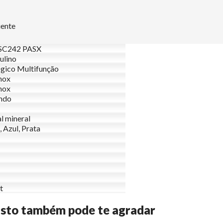
uente
C242 PASX
ulino
gico Multifunção
nox
nox
ndo
al mineral
, Azul, Prata
t
Isto também pode te agradar