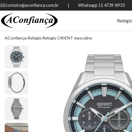
contato@aconfianca.com.br          |          Whatsapp 11 4739-8933
Relógi
AConfiança
Relógio
Relógio ORIENT masculino