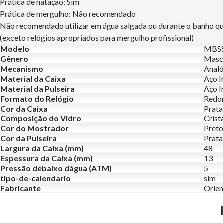
Prática de natação: Sim
Prática de mergulho: Não recomendado
Não recomendado utilizar em água salgada ou durante o banho q
(exceto relógios apropriados para mergulho profissional)
Modelo
MBSS
Gênero
Masc
Mecanismo
Analó
Material da Caixa
Aço I
Material da Pulseira
Aço I
Formato do Relógio
Redo
Cor da Caixa
Prata
Composição do Vidro
Crist
Cor do Mostrador
Preto
Cor da Pulseira
Prata
Largura da Caixa (mm)
48
Espessura da Caixa (mm)
13
Pressão debaixo dágua (ATM)
5
tipo-de-calendario
sim
Fabricante
Orien