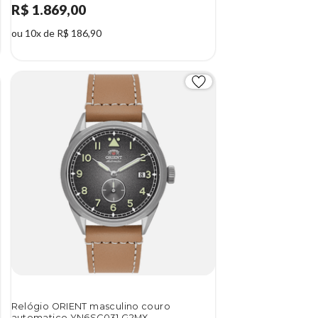
R$ 1.869,00
ou 10x de R$ 186,90
Relógio ORIENT masculino couro
automatico YN6SC031 G2MX