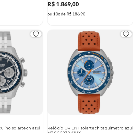
R$ 1.869,00
ou 10x de R$ 186,90
lino solartech azul
Relógio ORIENT solartech taquimetro azul
MBSCC070 A1MX