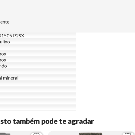
uente
1505 P2SX
ulino
nox
nox
ndo
al mineral
Isto também pode te agradar