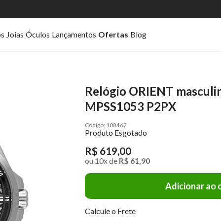
os
Joias
Óculos
Lançamentos
Ofertas
Blog
Relógio ORIENT masculin
MPSS1053 P2PX
108167
Produto Esgotado
R$ 619,00
ou
10
x
de
R$ 61,90
Adicionar ao 
Calcule o Frete