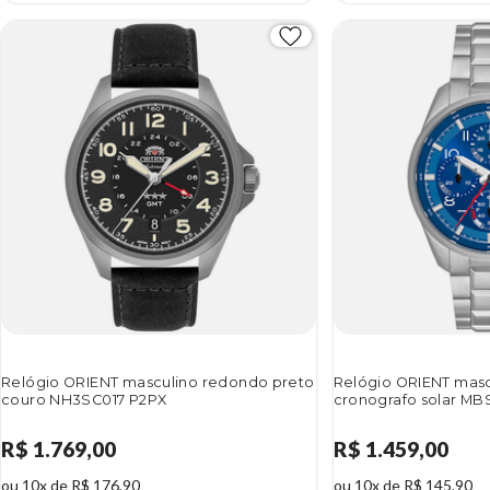
Relógio ORIENT masculino redondo preto
Relógio ORIENT masc
couro NH3SC017 P2PX
cronografo solar M
R$ 1.769,00
R$ 1.459,00
ou 10x de R$ 176,90
ou 10x de R$ 145,90