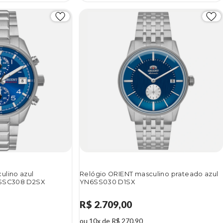
ulino azul
Relógio ORIENT masculino prateado azul
BSSC308 D2SX
YN6SS030 D1SX
R$ 2.709,00
ou 10x de R$ 270,90