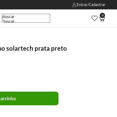
Entrar/Cadastrar
0
Buscar
Buscar
o solartech prata preto
carrinho