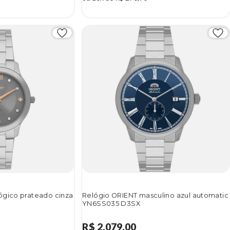
ógico prateado cinza
Relógio ORIENT masculino azul automatic
YN6SS035 D3SX
R$ 2.079,00