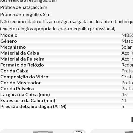
Prática de natação: Sim
Prática de mergulho: Sim
Não recomendado utilizar em água salgada ou durante o banho q
(exceto relógios apropriados para mergulho profissional)
Modelo
MBSS
Gênero
Masc
Mecanismo
Solar
Material da Caixa
Aço I
Material da Pulseira
Aço I
Formato do Relógio
Redo
Cor da Caixa
Prata
Composição do Vidro
Crist
Cor do Mostrador
Preto
Cor da Pulseira
Prata
Largura da Caixa (mm)
45
Espessura da Caixa (mm)
11
Pressão debaixo dágua (ATM)
5