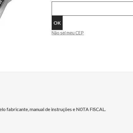
Não sei meu CEP
elo fabricante, manual de instruções e N0TA FlSCAL.