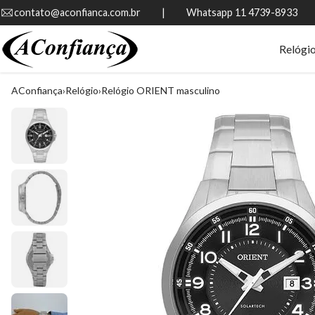
contato@aconfianca.com.br          |          Whatsapp 11 4739-8933
Relógi
AConfiança
Relógio
Relógio ORIENT masculino