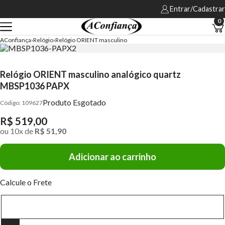
Entrar/Cadastrar
0
AConfiança
Relógio
Relógio ORIENT masculino
Relógio ORIENT masculino analógico quartz
MBSP1036 PAPX
Produto Esgotado
109627
R$ 519,00
ou
10
x
de
R$ 51,90
Adicionar ao carrinho
Calcule o Frete