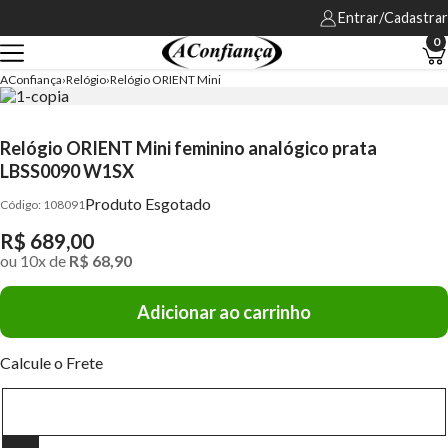
Entrar/Cadastrar
0
AConfiança
Relógio
Relógio ORIENT Mini
Relógio ORIENT Mini feminino analógico prata
LBSS0090 W1SX
Produto Esgotado
108091
R$ 689,00
ou
10
x
de
R$ 68,90
Adicionar ao carrinho
Calcule o Frete