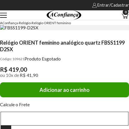
Entrar/Cadastrar
0
AConfiança
Relógio
Relógio ORIENT feminino
Relógio ORIENT feminino analógico quartz FBSS1199
D2SX
Produto Esgotado
109621
R$ 419,00
ou
10
x
de
R$ 41,90
Adicionar ao carrinho
Calcule o Frete