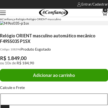
Entrar/Cadastrar
0
AConfiança
Relógio
Relógio ORIENT masculino
Relógio ORIENT masculino automático mecânico
F49SS035 P1SX
Produto Esgotado
108396
R$ 1.849,00
ou
10
x
de
R$ 184,90
Adicionar ao carrinho
Calcule o Frete