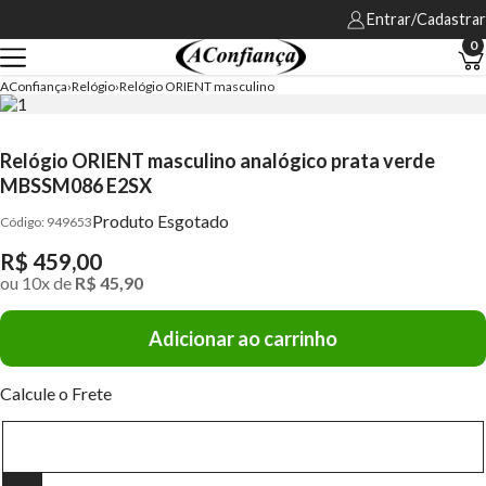
Entrar/Cadastrar
0
AConfiança
Relógio
Relógio ORIENT masculino
Relógio ORIENT masculino analógico prata verde
MBSSM086 E2SX
Produto Esgotado
949653
R$ 459,00
ou
10
x
de
R$ 45,90
Adicionar ao carrinho
Calcule o Frete