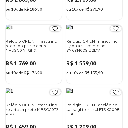
ou 10x de R$ 186,90
ou 10x de R$ 270,90
Relógio ORIENT masculino
Relógio ORIENT masculino
redondo preto couro
nylon azul vermelho
NH3SC017 P2PX
YN6SN009 D2DV
R$ 1.769,00
R$ 1.559,00
ou 10x de R$ 176,90
ou 10x de R$ 155,90
Relógio ORIENT masculino
Relógio ORIENT analógico
solartech preto MBSCC072
safira glitter azul FTSK0008
P1PX
D1KD
R$ 1.459,00
R$ 1.209,00