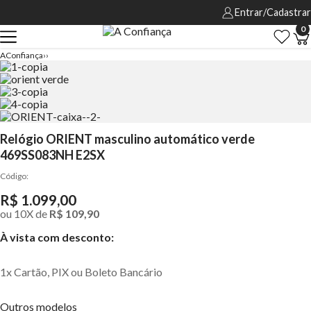
Entrar/Cadastrar
0
AConfiança
Relógio ORIENT masculino automático verde
469SS083NH E2SX
R$ 1.099,00
ou
10
X de
R$ 109,90
À vista com desconto:
1x Cartão, PIX ou Boleto Bancário
Outros modelos