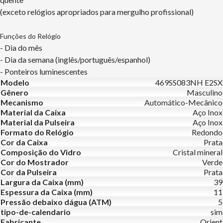
(exceto relógios apropriados para mergulho profissional)
Funções do Relógio
- Dia do mês
- Dia da semana (inglês/português/espanhol)
- Ponteiros luminescentes
Modelo
469SS083NH E2SX
Gênero
Masculino
Mecanismo
Automático-Mecânico
Material da Caixa
Aço Inox
Material da Pulseira
Aço Inox
Formato do Relógio
Redondo
Cor da Caixa
Prata
Composição do Vidro
Cristal mineral
Cor do Mostrador
Verde
Cor da Pulseira
Prata
Largura da Caixa (mm)
39
Espessura da Caixa (mm)
11
Pressão debaixo dágua (ATM)
5
tipo-de-calendario
sim
Fabricante
Orient