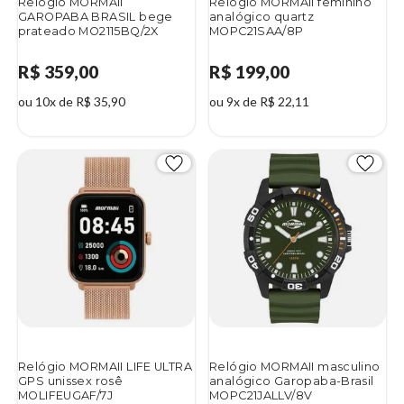
Relógio MORMAII
Relógio MORMAII feminino
GAROPABA BRASIL bege
analógico quartz
prateado MO2115BQ/2X
MOPC21SAA/8P
R$ 359,00
R$ 199,00
ou 10x de R$ 35,90
ou 9x de R$ 22,11
Relógio MORMAII LIFE ULTRA
Relógio MORMAII masculino
GPS unissex rosê
analógico Garopaba-Brasil
MOLIFEUGAF/7J
MOPC21JALLV/8V