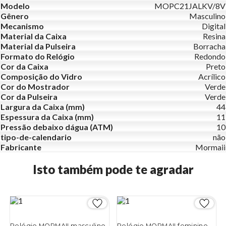
Modelo
MOPC21JALKV/8V
Gênero
Masculino
Mecanismo
Digital
Material da Caixa
Resina
Material da Pulseira
Borracha
Formato do Relógio
Redondo
Cor da Caixa
Preto
Composição do Vidro
Acrílico
Cor do Mostrador
Verde
Cor da Pulseira
Verde
Largura da Caixa (mm)
44
Espessura da Caixa (mm)
11
Pressão debaixo dágua (ATM)
10
tipo-de-calendario
não
Fabricante
Mormaii
Isto também pode te agradar
Relógio MORMAII masculino
Relógio MORMAII feminino