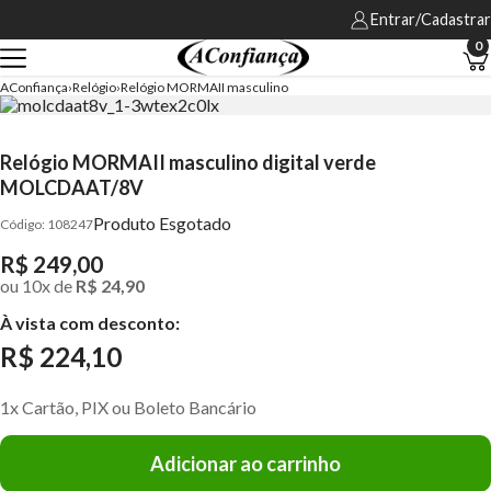
Entrar/Cadastrar
0
AConfiança
Relógio
Relógio MORMAII masculino
Relógio MORMAII masculino digital verde
MOLCDAAT/8V
Produto Esgotado
108247
R$ 249,00
ou
10
x
de
R$ 24,90
À vista com desconto:
R$ 224,10
1x Cartão, PIX ou Boleto Bancário
Adicionar ao carrinho