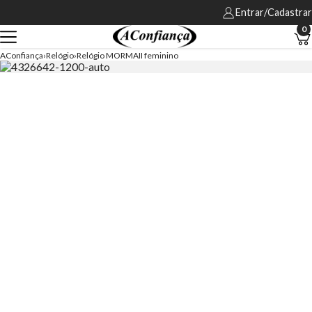
Entrar/Cadastrar
0
AConfiança
Relógio
Relógio MORMAII feminino