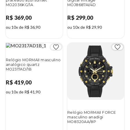
prateado azul sunset
digital vintage
MO2036KG/1A
MOJ8687AI/4D
R$ 369,00
R$ 299,00
ou 10x de R$ 36,90
ou 10x de R$ 29,90
Relógio MORMAII masculino
analógico quartz
MO2317AD/1B
R$ 419,00
ou 10x de R$ 41,90
Relógio MORMAII FORCE
masculino anadigi
MO8320AA/8P