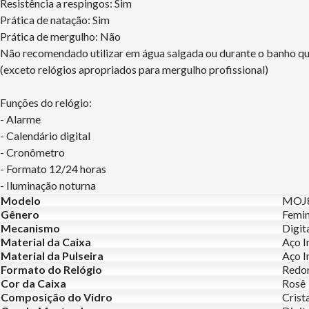
Resistência a respingos: Sim
Prática de natação: Sim
Prática de mergulho: Não
Não recomendado utilizar em água salgada ou durante o banho q
(exceto relógios apropriados para mergulho profissional)
Funções do relógio:
- Alarme
- Calendário digital
- Cronômetro
- Formato 12/24 horas
- Iluminação noturna
Modelo
MOJ8
Gênero
Femin
Mecanismo
Digit
Material da Caixa
Aço I
Material da Pulseira
Aço I
Formato do Relógio
Redo
Cor da Caixa
Rosê
Composição do Vidro
Crist