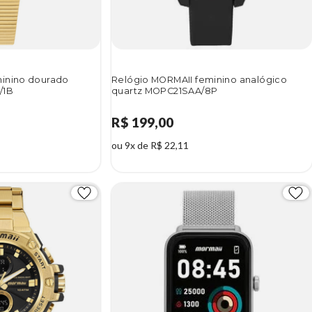
minino dourado
Relógio MORMAII feminino analógico
/1B
quartz MOPC21SAA/8P
R$ 199,00
ou 9x de R$ 22,11