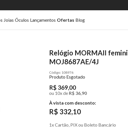
os
Joias
Óculos
Lançamentos
Ofertas
Blog
Relógio MORMAII feminin
MOJ8687AE/4J
108976
Produto Esgotado
R$ 369,00
ou
10
x
de
R$ 36,90
À vista com desconto:
R$ 332,10
1x Cartão, PIX ou Boleto Bancário