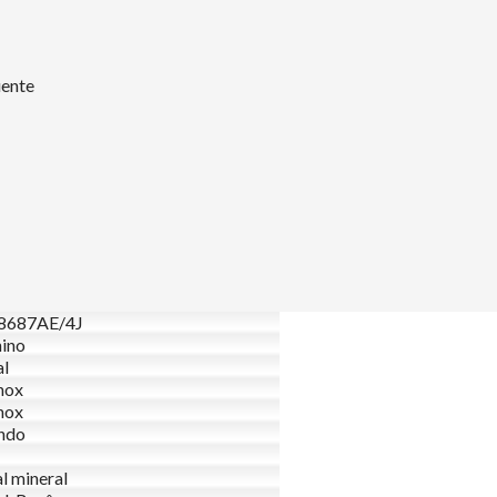
uente
687AE/4J
ino
al
nox
nox
ndo
al mineral