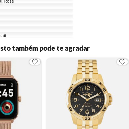
al, Rosê
aii
Isto também pode te agradar