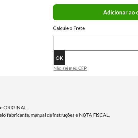
Adicionar ao 
Calcule o Frete
Não sei meu CEP
 e ORlGlNAL.
elo fabricante, manual de instruções e N0TA FlSCAL.