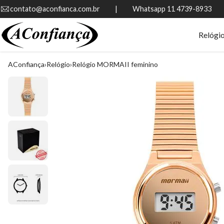
contato@aconfianca.com.br          |          Whatsapp 11 4739-8933
Relógi
AConfiança
Relógio
Relógio MORMAII feminino