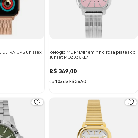
E ULTRA GPS unissex
Relógio MORMAII feminino rosa prateado
sunset MO2036KE/1T
R$ 369,00
ou 10x de R$ 36,90