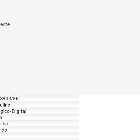
uente
3843/8K
ulino
gico-Digital
a
acha
ndo