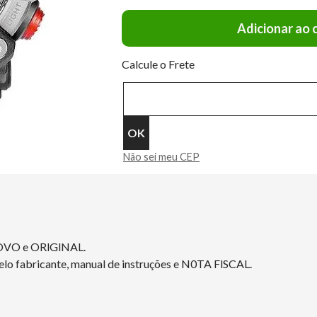
Adicionar ao 
Calcule o Frete
Não sei meu CEP
NOVO e ORlGlNAL.
elo fabricante, manual de instruções e N0TA FlSCAL.