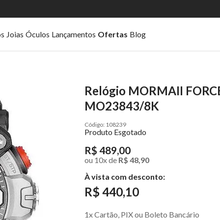
os
Joias
Óculos
Lançamentos
Ofertas
Blog
Relógio MORMAII FORCE 
MO23843/8K
108239
Produto Esgotado
R$ 489,00
ou
10
x
de
R$ 48,90
À vista com desconto:
R$ 440,10
1x Cartão, PIX ou Boleto Bancário