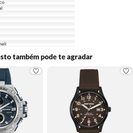
ico
al
aii
Isto também pode te agradar