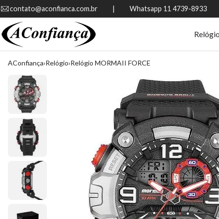
contato@aconfianca.com.br          |          Whatsapp 11 4739-8933
Relógi
AConfiança
Relógio
Relógio MORMAII FORCE