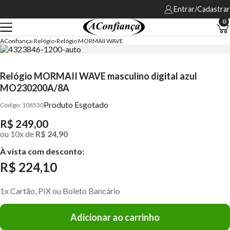
Entrar/Cadastrar
0
AConfiança
Relógio
Relógio MORMAII WAVE
Relógio MORMAII WAVE masculino digital azul
MO230200A/8A
Produto Esgotado
108530
R$ 249,00
ou
10
x
de
R$ 24,90
À vista com desconto:
R$ 224,10
1x Cartão, PIX ou Boleto Bancário
Adicionar ao carrinho