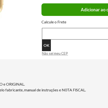
Adicionar ao 
Calcule o Frete
Não sei meu CEP
O e ORlGlNAL.
elo fabricante, manual de instruções e N0TA FlSCAL.