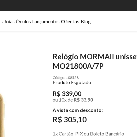
os
Joias
Óculos
Lançamentos
Ofertas
Blog
Relógio MORMAII unissex
MO21800A/7P
108528
Produto Esgotado
R$ 339,00
ou
10
x
de
R$ 33,90
À vista com desconto:
R$ 305,10
1x Cartão, PIX ou Boleto Bancário