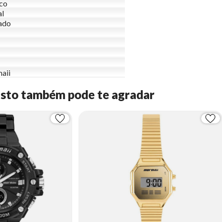
ico
al
ado
aii
Isto também pode te agradar