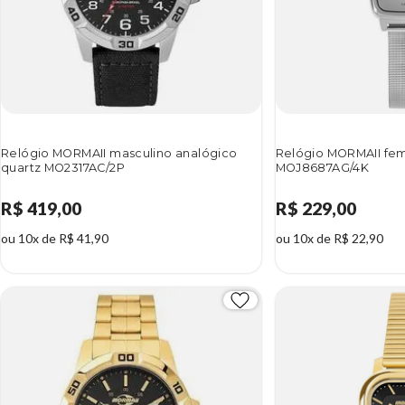
Relógio MORMAII masculino analógico
Relógio MORMAII femi
quartz MO2317AC/2P
MOJ8687AG/4K
R$ 419,00
R$ 229,00
ou 10x de R$ 41,90
ou 10x de R$ 22,90