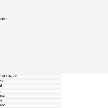
uente
1800A/7P
ex
al
a
nox
os
ado