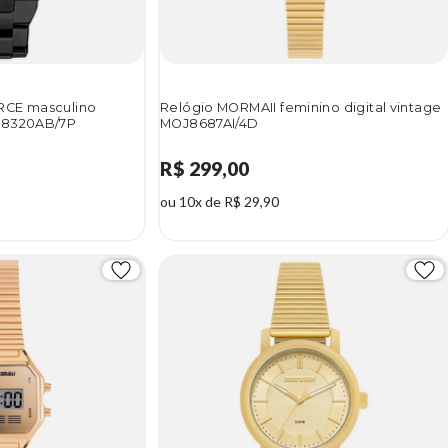
RCE masculino
Relógio MORMAII feminino digital vintage
O8320AB/7P
MOJ8687AI/4D
R$ 299,00
ou 10x de R$ 29,90