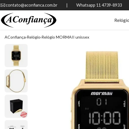
contato@aconfianca.com.br          |          Whatsapp 11 4739-8933
Relógi
AConfiança
Relógio
Relógio MORMAII unissex