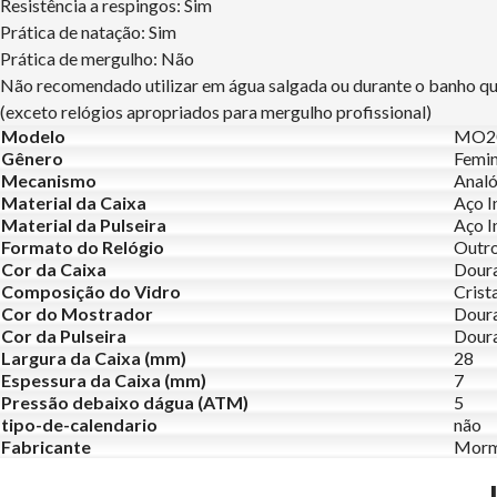
Resistência a respingos: Sim
Prática de natação: Sim
Prática de mergulho: Não
Não recomendado utilizar em água salgada ou durante o banho q
(exceto relógios apropriados para mergulho profissional)
Modelo
MO2
Gênero
Femin
Mecanismo
Analó
Material da Caixa
Aço I
Material da Pulseira
Aço I
Formato do Relógio
Outr
Cor da Caixa
Dour
Composição do Vidro
Crist
Cor do Mostrador
Dour
Cor da Pulseira
Dour
Largura da Caixa (mm)
28
Espessura da Caixa (mm)
7
Pressão debaixo dágua (ATM)
5
tipo-de-calendario
não
Fabricante
Morm