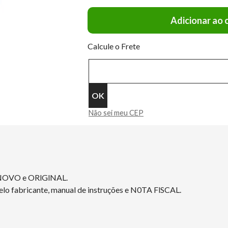
Adicionar ao 
Calcule o Frete
Não sei meu CEP
 NOVO e ORlGlNAL.
elo fabricante, manual de instruções e N0TA FlSCAL.