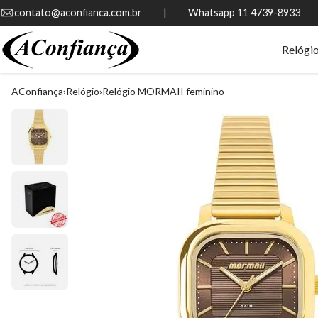
contato@aconfianca.com.br          |          Whatsapp 11 4739-8933
Relógi
AConfiança
Relógio
Relógio MORMAII feminino