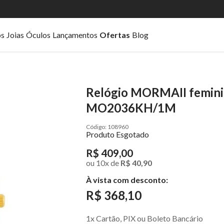
os
Joias
Óculos
Lançamentos
Ofertas
Blog
Relógio MORMAII feminin
MO2036KH/1M
108960
Produto Esgotado
R$ 409,00
ou
10
x
de
R$ 40,90
À vista com desconto:
R$ 368,10
1x Cartão, PIX ou Boleto Bancário