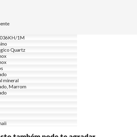
uente
036KH/1M
ino
gico Quartz
nox
nox
os
ado
al mineral
ado, Marrom
ado
aii
Isto também pode te agradar