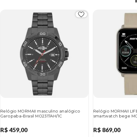
Relógio MORMAII masculino analógico
Relógio MORMAII LIF
Garopaba-Brasil MO2317AH/1C
smartwatch bege M
R$ 459,00
R$ 869,00