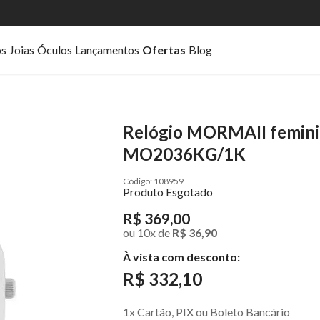
os
Joias
Óculos
Lançamentos
Ofertas
Blog
Relógio MORMAII feminin
MO2036KG/1K
108959
Produto Esgotado
R$ 369,00
ou
10
x
de
R$ 36,90
À vista com desconto:
R$ 332,10
1x Cartão, PIX ou Boleto Bancário