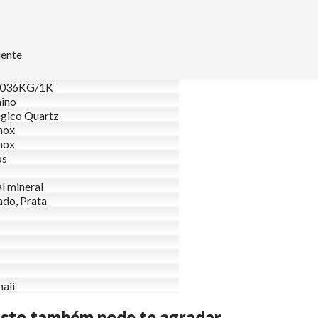
uente
036KG/1K
ino
gico Quartz
nox
nox
os
al mineral
do, Prata
aii
Isto também pode te agradar