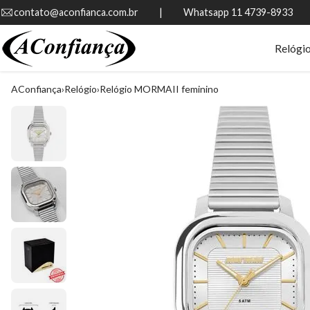
contato@aconfianca.com.br          |          Whatsapp 11 4739-8933
Relógi
AConfiança
Relógio
Relógio MORMAII feminino