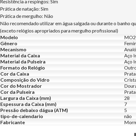
Resistência a respingos: Sim
Prática de natação: Sim
Prática de mergulho: Não
Não recomendado utilizar em água salgada ou durante o banho q
(exceto relógios apropriados para mergulho profissional)
Modelo
MO2
Gênero
Femin
Mecanismo
Analó
Material da Caixa
Aço I
Material da Pulseira
Aço I
Formato do Relógio
Outr
Cor da Caixa
Prata
Composição do Vidro
Crist
Cor do Mostrador
Doura
Cor da Pulseira
Prata
Largura da Caixa (mm)
28
Espessura da Caixa (mm)
7
Pressão debaixo dágua (ATM)
5
tipo-de-calendario
não
Fabricante
Morm