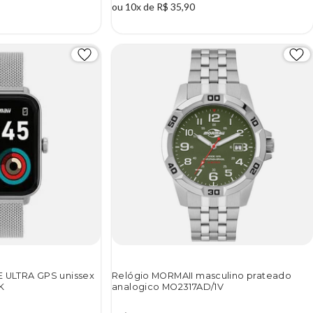
ou 10x de R$ 35,90
E ULTRA GPS unissex
Relógio MORMAII masculino prateado
K
analogico MO2317AD/1V