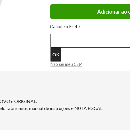
Adicionar ao 
Calcule o Frete
Não sei meu CEP
NOVO e ORlGlNAL.
elo fabricante, manual de instruções e N0TA FlSCAL.