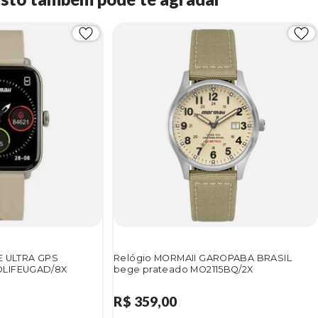
E ULTRA GPS
Relógio MORMAII GAROPABA BRASIL
OLIFEUGAD/8X
bege prateado MO2115BQ/2X
R$ 359,00