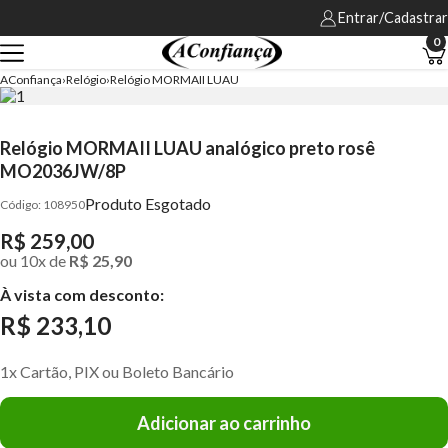
Entrar/Cadastrar
0
AConfiança
Relógio
Relógio MORMAII LUAU
Relógio MORMAII LUAU analógico preto rosê
MO2036JW/8P
Produto Esgotado
108950
R$ 259,00
ou
10
x
de
R$ 25,90
À vista com desconto:
R$ 233,10
1x Cartão, PIX ou Boleto Bancário
Adicionar ao carrinho