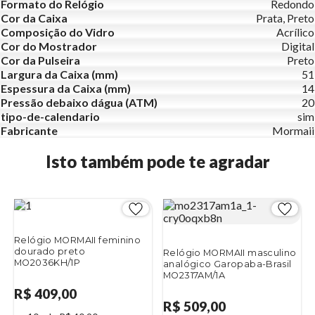
Formato do Relógio
Redondo
Cor da Caixa
Prata, Preto
Composição do Vidro
Acrílico
Cor do Mostrador
Digital
Cor da Pulseira
Preto
Largura da Caixa (mm)
51
Espessura da Caixa (mm)
14
Pressão debaixo dágua (ATM)
20
tipo-de-calendario
sim
Fabricante
Mormaii
Isto também pode te agradar
Relógio MORMAII feminino
dourado preto
Relógio MORMAII masculino
MO2036KH/1P
analógico Garopaba-Brasil
MO2317AM/1A
R$ 409,00
R$ 509,00