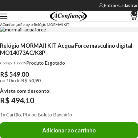
Entrar/Cadastrar
0
AConfiança
Relógio
Relógio MORMAII KIT
Relógio MORMAII KIT Acqua Force masculino digital
MO14073AC/K8P
Produto Esgotado
108519
R$ 549,00
ou
10
x
de
R$ 54,90
À vista com desconto:
R$ 494,10
1x Cartão, PIX ou Boleto Bancário
Adicionar ao carrinho