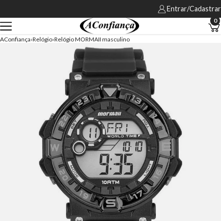
Entrar/Cadastrar
0
AConfiança
Relógio
Relógio MORMAII masculino