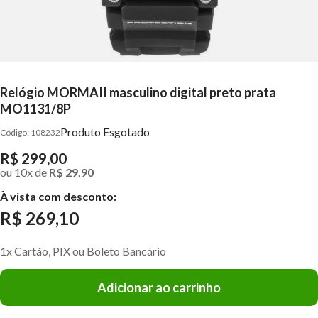
Relógio MORMAII masculino digital preto prata
MO1131/8P
Produto Esgotado
108232
R$ 299,00
ou
10
x
de
R$ 29,90
À vista com desconto:
R$ 269,10
1x Cartão, PIX ou Boleto Bancário
Adicionar ao carrinho