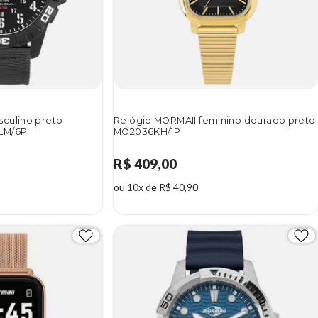
culino preto
Relógio MORMAII feminino dourado preto
LM/6P
MO2036KH/1P
R$ 409,00
ou 10x de R$ 40,90