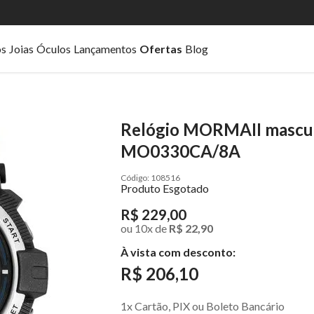
os
Joias
Óculos
Lançamentos
Ofertas
Blog
Relógio MORMAII masculi
MO0330CA/8A
108516
Produto Esgotado
R$ 229,00
ou
10
x
de
R$ 22,90
À vista com desconto:
R$ 206,10
1x Cartão, PIX ou Boleto Bancário