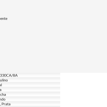
uente
330CA/8A
ulino
al
a
acha
ndo
, Prata