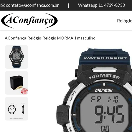
contato@aconfianca.com.br          |          Whatsapp 11 4739-8933
Relógi
AConfiança
Relógio
Relógio MORMAII masculino