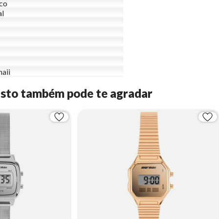
ico
al
aii
Isto também pode te agradar