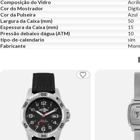
Composição do Vidro
Acríl
Cor do Mostrador
Digit
Cor da Pulseira
Azul
Largura da Caixa (mm)
50
Espessura da Caixa (mm)
15
Pressão debaixo dágua (ATM)
10
tipo-de-calendario
sim
Fabricante
Morm