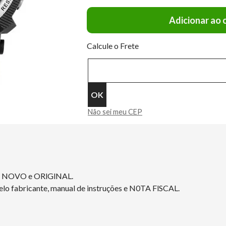
Adicionar ao 
Calcule o Frete
Não sei meu CEP
A NOVO e ORlGlNAL.
elo fabricante, manual de instruções e N0TA FlSCAL.