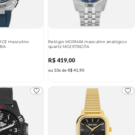
RCE masculino
Relógio MORMAII masculino analógico
/8A
quartz MO2317AD/1A
R$ 419,00
ou 10x de R$ 41,90