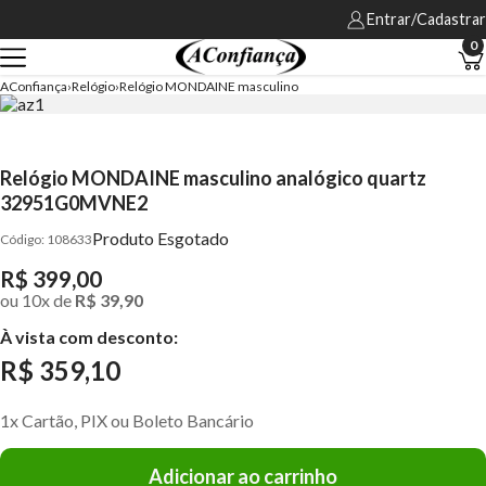
Entrar/Cadastrar
0
AConfiança
Relógio
Relógio MONDAINE masculino
Relógio MONDAINE masculino analógico quartz
32951G0MVNE2
Produto Esgotado
108633
R$ 399,00
ou
10
x
de
R$ 39,90
À vista com desconto:
R$ 359,10
1x Cartão, PIX ou Boleto Bancário
Adicionar ao carrinho