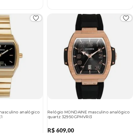
asculino analógico
Relógio MONDAINE masculino analógico
E1
quartz 32950GPMVRI3
R$ 609,00