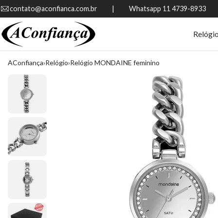
contato@aconfianca.com.br          |          Whatsapp 11 4739-8933
Relógi
AConfiança
Relógio
Relógio MONDAINE feminino