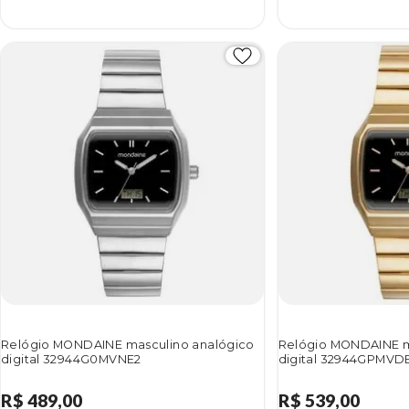
Relógio MONDAINE masculino analógico
Relógio MONDAINE m
digital 32944G0MVNE2
digital 32944GPMVD
R$ 489,00
R$ 539,00