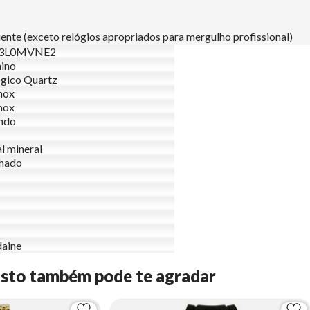
nte (exceto relógios apropriados para mergulho profissional)
13L0MVNE2
ino
gico Quartz
nox
nox
ndo
al mineral
lhado
aine
Isto também pode te agradar