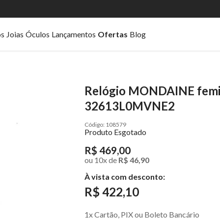
os
Joias
Óculos
Lançamentos
Ofertas
Blog
Relógio MONDAINE femin
32613L0MVNE2
108579
Produto Esgotado
R$ 469,00
ou
10
x
de
R$ 46,90
À vista com desconto:
R$ 422,10
1x Cartão, PIX ou Boleto Bancário