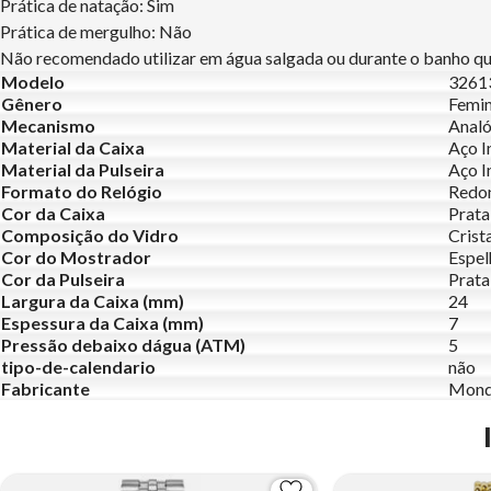
Prática de natação: Sim
Prática de mergulho: Não
Não recomendado utilizar em água salgada ou durante o banho que
Modelo
326
Gênero
Femin
Mecanismo
Analó
Material da Caixa
Aço I
Material da Pulseira
Aço I
Formato do Relógio
Redo
Cor da Caixa
Prata
Composição do Vidro
Crist
Cor do Mostrador
Espe
Cor da Pulseira
Prata
Largura da Caixa (mm)
24
Espessura da Caixa (mm)
7
Pressão debaixo dágua (ATM)
5
tipo-de-calendario
não
Fabricante
Mond