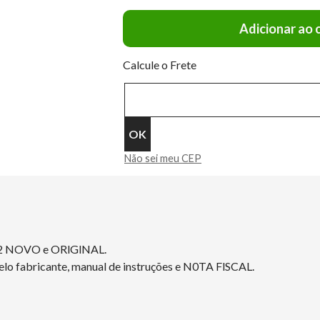
Adicionar ao 
Calcule o Frete
Não sei meu CEP
2 NOVO e ORlGlNAL.
elo fabricante, manual de instruções e N0TA FlSCAL.