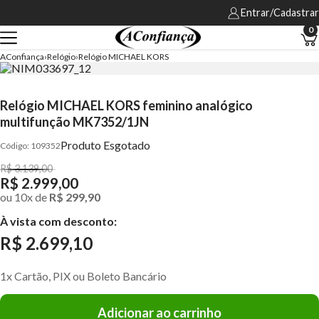
Entrar/Cadastrar
0
AConfiança
Relógio
Relógio MICHAEL KORS
Relógio MICHAEL KORS feminino analógico
multifunção MK7352/1JN
Produto Esgotado
109352
R$ 3.139,00
R$ 2.999,00
ou
10
x
de
R$ 299,90
À vista com desconto:
R$ 2.699,10
1x Cartão, PIX ou Boleto Bancário
Adicionar ao carrinho