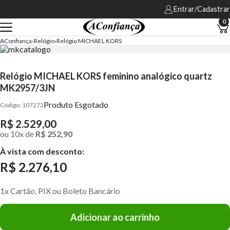
Entrar/Cadastrar
0
AConfiança
Relógio
Relógio MICHAEL KORS
Relógio MICHAEL KORS feminino analógico quartz
MK2957/3JN
Produto Esgotado
107272
R$ 2.529,00
ou
10
x
de
R$ 252,90
À vista com desconto:
R$ 2.276,10
1x Cartão, PIX ou Boleto Bancário
Adicionar ao carrinho