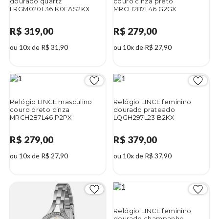
dourado quartz
couro cinza preto
LRGM020L36 K0FAS2KX
MRCH287L46 G2GX
R$ 319,00
R$ 279,00
ou 10x de R$ 31,90
ou 10x de R$ 27,90
Relógio LINCE masculino
Relógio LINCE feminino
couro preto cinza
dourado prateado
MRCH287L46 P2PX
LQGH297L23 B2KX
R$ 279,00
R$ 379,00
ou 10x de R$ 27,90
ou 10x de R$ 37,90
Relógio LINCE feminino
dourado champanhe