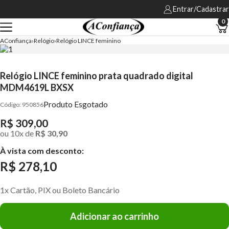
Entrar/Cadastrar
0
AConfiança
Relógio
Relógio LINCE feminino
Relógio LINCE feminino prata quadrado digital
MDM4619L BXSX
Produto Esgotado
950856
R$ 309,00
ou
10
x
de
R$ 30,90
À vista com desconto:
R$ 278,10
1x Cartão, PIX ou Boleto Bancário
Adicionar ao carrinho