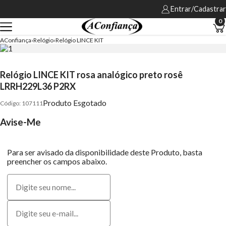
Entrar/Cadastrar
0
AConfiança
Relógio
Relógio LINCE KIT
Relógio LINCE KIT rosa analógico preto rosê
LRRH229L36 P2RX
Produto Esgotado
107111
Avise-Me
Para ser avisado da disponibilidade deste Produto, basta
preencher os campos abaixo.