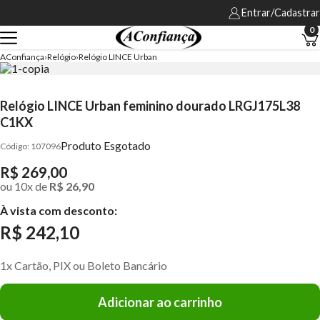
Entrar/Cadastrar
0
AConfiança
Relógio
Relógio LINCE Urban
Relógio LINCE Urban feminino dourado LRGJ175L38
C1KX
Produto Esgotado
107096
R$ 269,00
ou
10
x
de
R$ 26,90
À vista com desconto:
R$ 242,10
1x Cartão, PIX ou Boleto Bancário
Adicionar ao carrinho