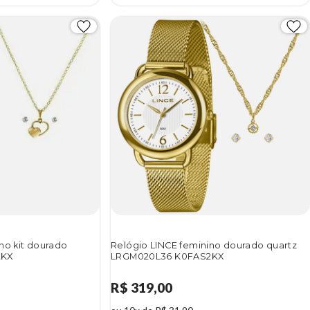
no kit dourado
Relógio LINCE feminino dourado quartz
2KX
LRGM020L36 K0FAS2KX
R$ 319,00