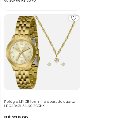
ou 10x de R$ 30,90
Relógio LINCE feminino dourado quartz
LRG4843L34 K0I2C3KX
R$ 319,00