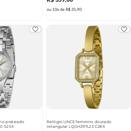
ou 10x de R$ 35,90
ino prateado
Relógio LINCE feminino dourado
0 S2SX
retangular LQGH297L23 C2KX