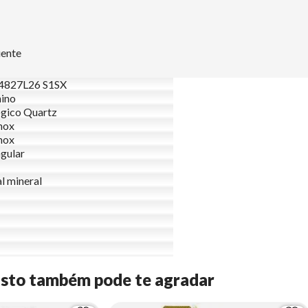
uente
827L26 S1SX
ino
gico Quartz
nox
nox
gular
al mineral
Isto também pode te agradar