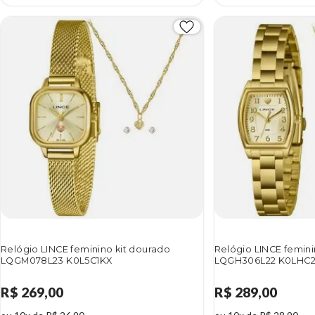
Relógio LINCE feminino kit dourado
Relógio LINCE femini
LQGM078L23 K0L5C1KX
LQGH306L22 K0LHC
R$ 269,00
R$ 289,00