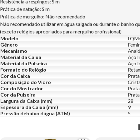
Resistência a respingos: Sim
Prática de natação: Sim
Prática de mergulho: Não recomendado
Não recomendado utilizar em água salgada ou durante o banho q
(exceto relógios apropriados para mergulho profissional)
Modelo
LQM4
Gênero
Femin
Mecanismo
Analó
Material da Caixa
Aço I
Material da Pulseira
Aço I
Formato do Relógio
Retan
Cor da Caixa
Prata
Composição do Vidro
Crist
Cor do Mostrador
Prata
Cor da Pulseira
Prata
Largura da Caixa (mm)
28
Espessura da Caixa (mm)
9
Pressão debaixo dágua (ATM)
5