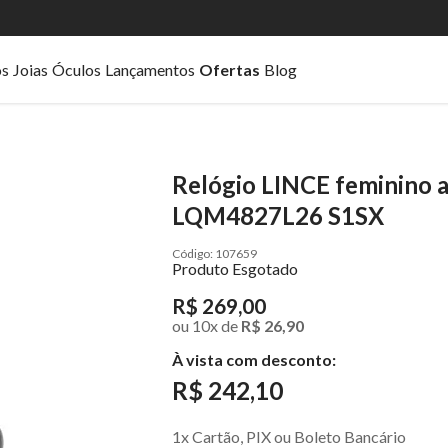
os
Joias
Óculos
Lançamentos
Ofertas
Blog
Relógio LINCE feminino a
LQM4827L26 S1SX
107659
Produto Esgotado
R$ 269,00
ou
10
x
de
R$ 26,90
À vista com desconto:
R$ 242,10
1x Cartão, PIX ou Boleto Bancário