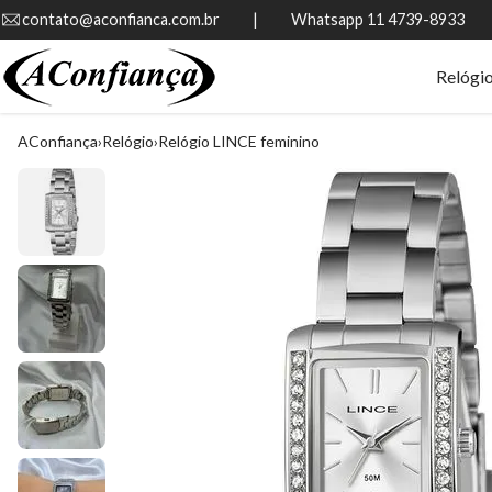
contato@aconfianca.com.br          |          Whatsapp 11 4739-8933
Relógi
AConfiança
Relógio
Relógio LINCE feminino