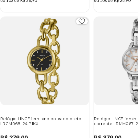
ou 10x de R$ 26,90
ou 10x de R$ 28,90
Relógio LINCE feminino dourado preto
Relógio LINCE femin
LRGM068L24 P1KX
corrente LRMM067L2
R$ 379,00
R$ 379,00