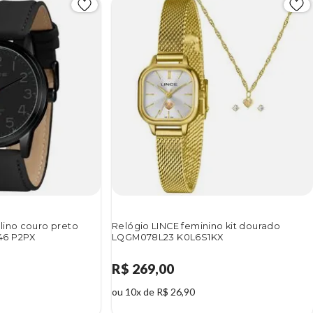
lino couro preto
Relógio LINCE feminino kit dourado
46 P2PX
LQGM078L23 K0L6S1KX
R$ 269,00
ou 10x de R$ 26,90