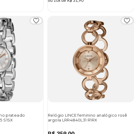
ou 10x de R$ 31,90
ino prateado
Relógio LINCE feminino analógico rosê
5 S1SX
argola LRR4840L31 R1RX
R$ 359,00