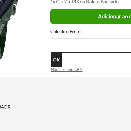
1x Cartão, PIX ou Boleto Bancário
Adicionar ao 
Calcule o Frete
Não sei meu CEP
-3ADR