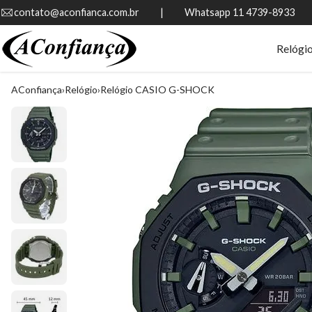
contato@aconfianca.com.br          |          Whatsapp 11 4739-8933
Relógi
AConfiança
Relógio
Relógio CASIO G-SHOCK