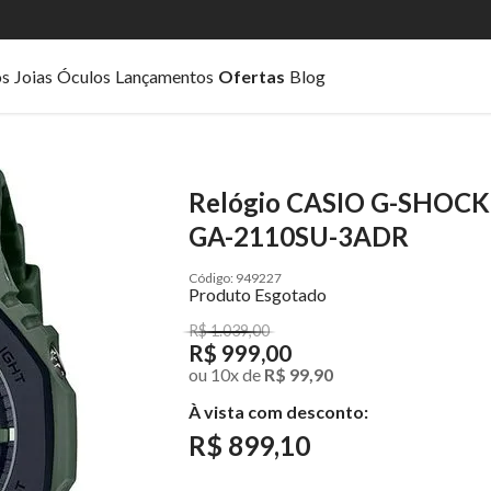
os
Joias
Óculos
Lançamentos
Ofertas
Blog
Relógio CASIO G-SHOCK 
GA-2110SU-3ADR
949227
Produto Esgotado
R$ 1.039,00
R$ 999,00
ou
10
x
de
R$ 99,90
À vista com desconto:
R$ 899,10