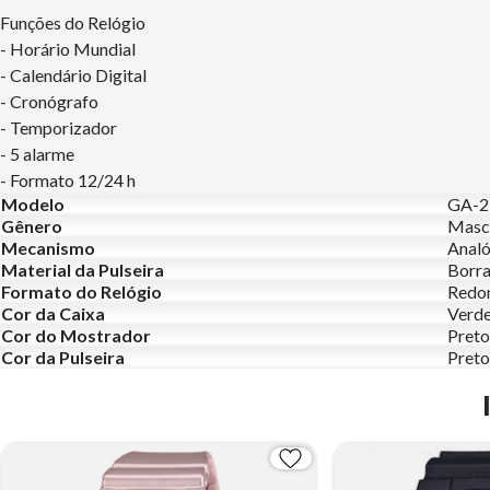
Funções do Relógio
- Horário Mundial
- Calendário Digital
- Cronógrafo
- Temporizador
- 5 alarme
- Formato 12/24 h
Modelo
GA-2
Gênero
Masc
Mecanismo
Analó
Material da Pulseira
Borr
Formato do Relógio
Redo
Cor da Caixa
Verd
Cor do Mostrador
Preto
Cor da Pulseira
Preto