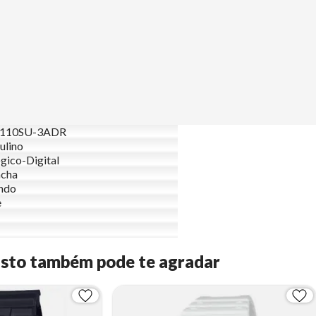
110SU-3ADR
ulino
gico-Digital
acha
ndo
e
Isto também pode te agradar