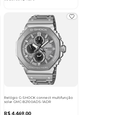
Relógio G-SHOCK connect multifunção
solar GMC-B2100ADS-1ADR
R$ 4.469,00