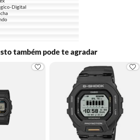
ex
gico-Digital
acha
ndo
Isto também pode te agradar