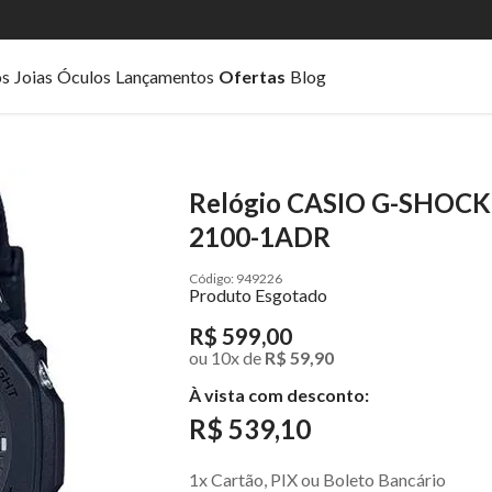
os
Joias
Óculos
Lançamentos
Ofertas
Blog
Relógio CASIO G-SHOCK u
2100-1ADR
949226
Produto Esgotado
R$ 599,00
ou
10
x
de
R$ 59,90
À vista com desconto:
R$ 539,10
1x Cartão, PIX ou Boleto Bancário