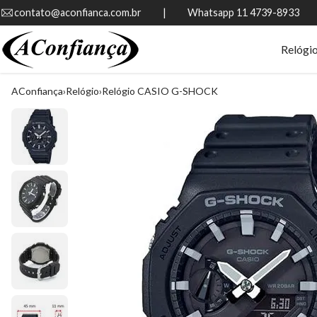
contato@aconfianca.com.br          |          Whatsapp 11 4739-8933
Relógi
AConfiança
Relógio
Relógio CASIO G-SHOCK