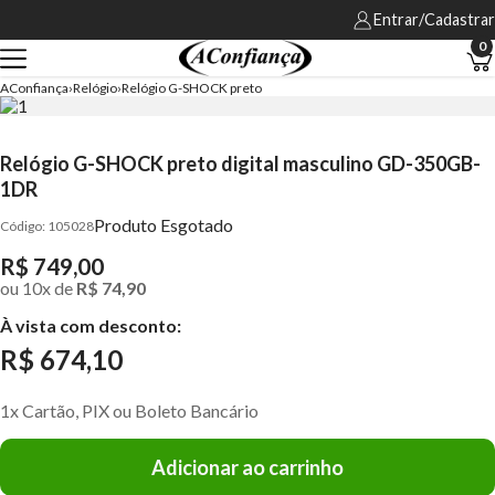
Entrar/Cadastrar
0
AConfiança
Relógio
Relógio G-SHOCK preto
Relógio G-SHOCK preto digital masculino GD-350GB-
1DR
Produto Esgotado
105028
R$ 749,00
ou
10
x
de
R$ 74,90
À vista com desconto:
R$ 674,10
1x Cartão, PIX ou Boleto Bancário
Adicionar ao carrinho