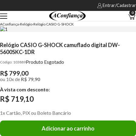
Entrar/Cadastrar
0
AConfiança
Relógio
Relógio CASIO G-SHOCK
Relógio CASIO G-SHOCK camuflado digital DW-
5600SKC-1DR
Produto Esgotado
103889
R$ 799,00
ou
10
x
de
R$ 79,90
À vista com desconto:
R$ 719,10
1x Cartão, PIX ou Boleto Bancário
Adicionar ao carrinho