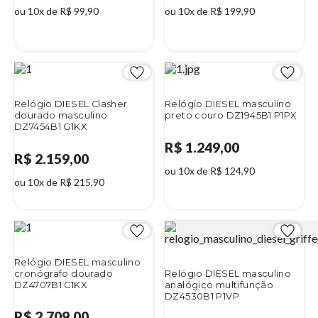
ou 10x de R$ 99,90
ou 10x de R$ 199,90
7%
2%
Relógio DIESEL Clasher
Relógio DIESEL masculino
dourado masculino
preto couro DZ1945B1 P1PX
DZ7454B1 G1KX
R$ 1.249,00
R$ 2.159,00
ou 10x de R$ 124,90
ou 10x de R$ 215,90
Relógio DIESEL masculino
cronógrafo dourado
Relógio DIESEL masculino
DZ4707B1 C1KX
analógico multifunção
DZ4530B1 P1VP
R$ 2.709,00