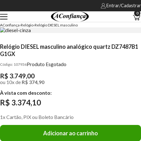
Entrar/Cadastrar
0
AConfiança
Relógio
Relógio DIESEL masculino
Relógio DIESEL masculino analógico quartz DZ7487B1
G1GX
Produto Esgotado
107936
R$ 3.749,00
ou
10
x
de
R$ 374,90
À vista com desconto:
R$ 3.374,10
1x Cartão, PIX ou Boleto Bancário
Adicionar ao carrinho