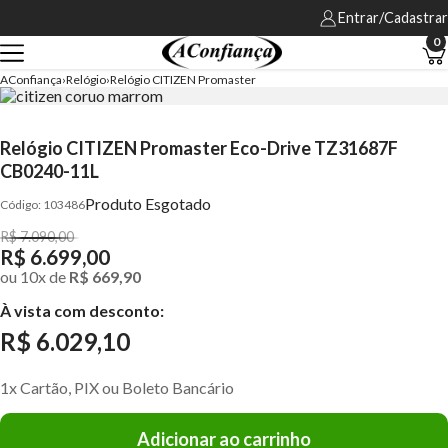
Entrar/Cadastrar
0
AConfiança
Relógio
Relógio CITIZEN Promaster
Relógio CITIZEN Promaster Eco-Drive TZ31687F
CB0240-11L
Produto Esgotado
103486
R$ 7.090,00
R$ 6.699,00
ou
10
x
de
R$ 669,90
À vista com desconto:
R$ 6.029,10
1x Cartão, PIX ou Boleto Bancário
Adicionar ao carrinho