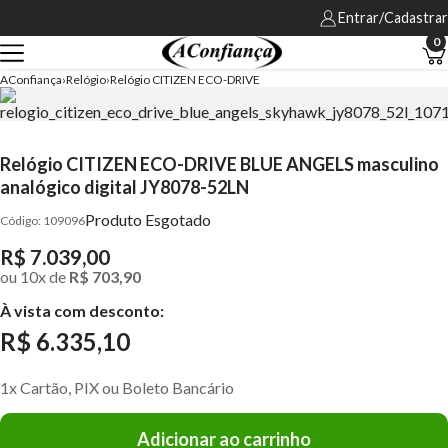
Entrar/Cadastrar
0
AConfiança
Relógio
Relógio CITIZEN ECO-DRIVE
Relógio CITIZEN ECO-DRIVE BLUE ANGELS masculino
analógico digital JY8078-52LN
Produto Esgotado
109096
R$ 7.039,00
ou
10
x
de
R$ 703,90
À vista com desconto:
R$ 6.335,10
1x Cartão, PIX ou Boleto Bancário
Adicionar ao carrinho