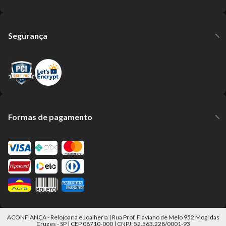
Segurança
Formas de pagamento
ACONFIANÇA - Relojoaria e Joalheria | Rua Prof. Flaviano de Melo 952 Mogi das
Cruzes - SP | CEP 08710-000 | CNPJ: 52.563.228/0001-93