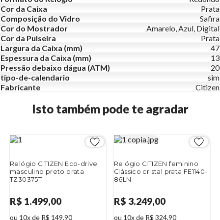
Cor da Caixa
Prata
Composição do Vidro
Safira
Cor do Mostrador
Amarelo, Azul, Digital
Cor da Pulseira
Prata
Largura da Caixa (mm)
47
Espessura da Caixa (mm)
13
Pressão debaixo dágua (ATM)
20
tipo-de-calendario
sim
Fabricante
Citizen
Isto também pode te agradar
Relógio CITIZEN Eco-drive
Relógio CITIZEN feminino
masculino preto prata
Clássico cristal prata FE1140-
TZ30375T
86LN
R$ 1.499,00
R$ 3.249,00
ou 10x de R$ 149,90
ou 10x de R$ 324,90