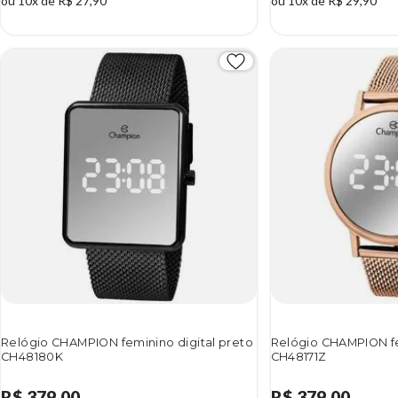
ou 10x de R$ 27,90
ou 10x de R$ 29,90
Relógio CHAMPION feminino digital preto
Relógio CHAMPION fe
CH48180K
CH48171Z
R$ 379,00
R$ 379,00