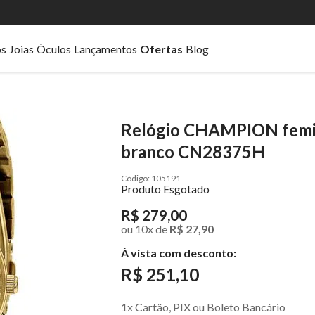
os
Joias
Óculos
Lançamentos
Ofertas
Blog
Relógio CHAMPION femin
branco CN28375H
105191
Produto Esgotado
R$ 279,00
ou
10
x
de
R$ 27,90
À vista com desconto:
R$ 251,10
1x Cartão, PIX ou Boleto Bancário