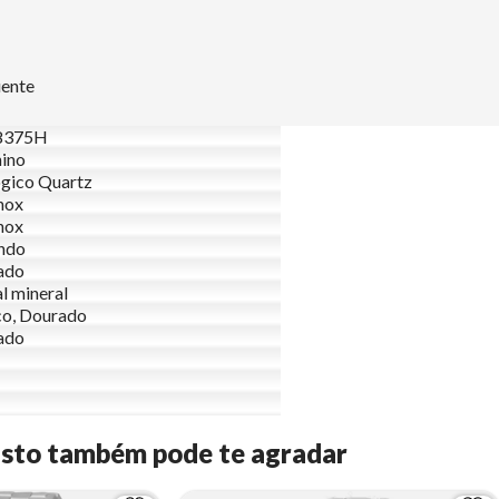
uente
8375H
ino
gico Quartz
nox
nox
ndo
ado
al mineral
o, Dourado
ado
Isto também pode te agradar