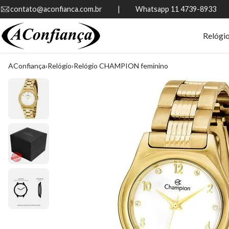
contato@aconfianca.com.br          |          Whatsapp 11 4739-8933
Relógi
AConfiança
Relógio
Relógio CHAMPION feminino