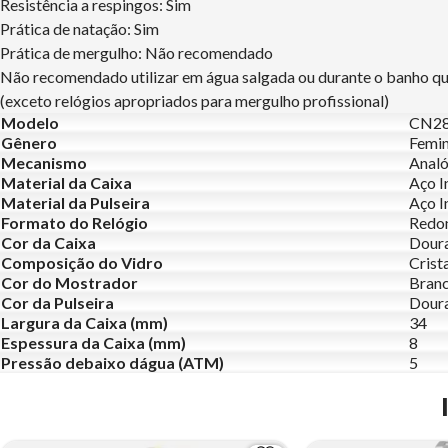
Resistência a respingos: Sim
Prática de natação: Sim
Prática de mergulho: Não recomendado
Não recomendado utilizar em água salgada ou durante o banho q
(exceto relógios apropriados para mergulho profissional)
Modelo
CN2
Gênero
Femin
Mecanismo
Analó
Material da Caixa
Aço I
Material da Pulseira
Aço I
Formato do Relógio
Redo
Cor da Caixa
Dour
Composição do Vidro
Crist
Cor do Mostrador
Branc
Cor da Pulseira
Dour
Largura da Caixa (mm)
34
Espessura da Caixa (mm)
8
Pressão debaixo dágua (ATM)
5