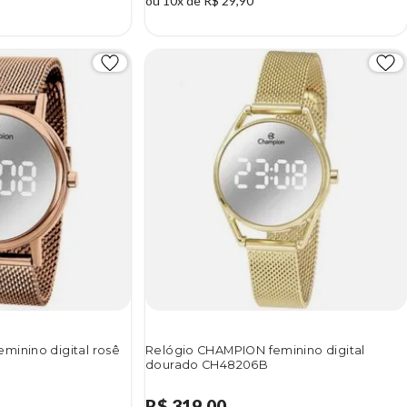
ou 10x de R$ 29,90
minino digital rosê
Relógio CHAMPION feminino digital
dourado CH48206B
R$ 319,00