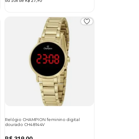
ou 10x de R$ 27,90
Relógio CHAMPION feminino digital
dourado CH48144V
R$ 319,00