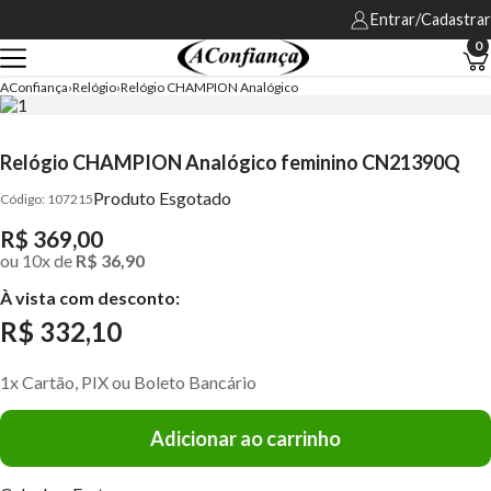
Entrar/Cadastrar
0
AConfiança
Relógio
Relógio CHAMPION Analógico
Relógio CHAMPION Analógico feminino CN21390Q
Produto Esgotado
107215
R$ 369,00
ou
10
x
de
R$ 36,90
À vista com desconto:
R$ 332,10
1x Cartão, PIX ou Boleto Bancário
Adicionar ao carrinho