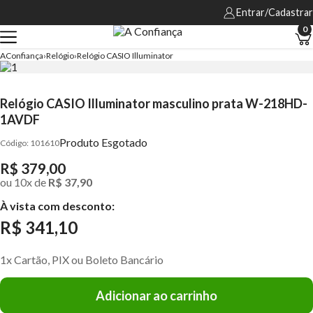
Entrar/Cadastrar
0
AConfiança
Relógio
Relógio CASIO Illuminator
Relógio CASIO Illuminator masculino prata W-218HD-
1AVDF
Produto Esgotado
101610
R$ 379,00
ou
10
x
de
R$ 37,90
À vista com desconto:
R$ 341,10
1x Cartão, PIX ou Boleto Bancário
Adicionar ao carrinho