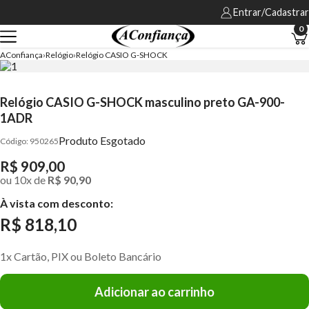
Entrar/Cadastrar
0
AConfiança
Relógio
Relógio CASIO G-SHOCK
Relógio CASIO G-SHOCK masculino preto GA-900-
1ADR
Produto Esgotado
950265
R$ 909,00
ou
10
x
de
R$ 90,90
À vista com desconto:
R$ 818,10
1x Cartão, PIX ou Boleto Bancário
Adicionar ao carrinho