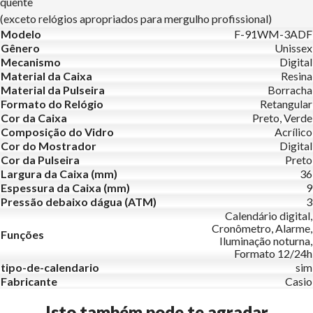
quente
(exceto relógios apropriados para mergulho profissional)
Modelo
F-91WM-3ADF
Gênero
Unissex
Mecanismo
Digital
Material da Caixa
Resina
Material da Pulseira
Borracha
Formato do Relógio
Retangular
Cor da Caixa
Preto, Verde
Composição do Vidro
Acrílico
Cor do Mostrador
Digital
Cor da Pulseira
Preto
Largura da Caixa (mm)
36
Espessura da Caixa (mm)
9
Pressão debaixo dágua (ATM)
3
Calendário digital,
Cronômetro, Alarme,
Funções
Iluminação noturna,
Formato 12/24h
tipo-de-calendario
sim
Fabricante
Casio
Isto também pode te agradar