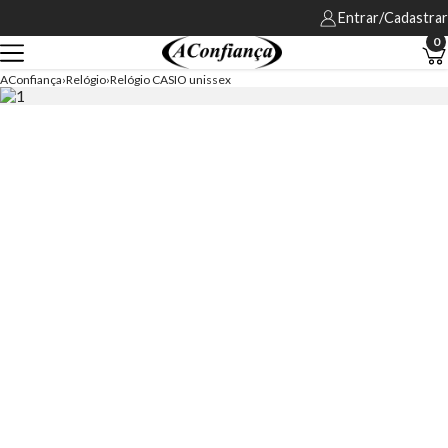
Entrar/Cadastrar
0
AConfiança
Relógio
Relógio CASIO unissex