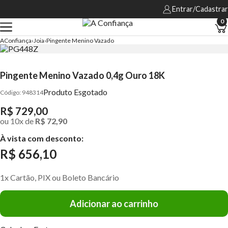
Entrar/Cadastrar
0
AConfiança
Joia
Pingente Menino Vazado
Pingente Menino Vazado 0,4g Ouro 18K
Produto Esgotado
948314
R$ 729,00
ou
10
x
de
R$ 72,90
À vista com desconto:
R$ 656,10
1x Cartão, PIX ou Boleto Bancário
Adicionar ao carrinho