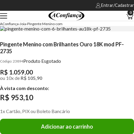
Entrar/Cadastrar
0
AConfiança
Joia
Pingente Menino com
Pingente Menino com Brilhantes Ouro 18K mod PF-
2735
Produto Esgotado
23894
R$ 1.059,00
ou
10
x
de
R$ 105,90
À vista com desconto:
R$ 953,10
1x Cartão, PIX ou Boleto Bancário
Adicionar ao carrinho