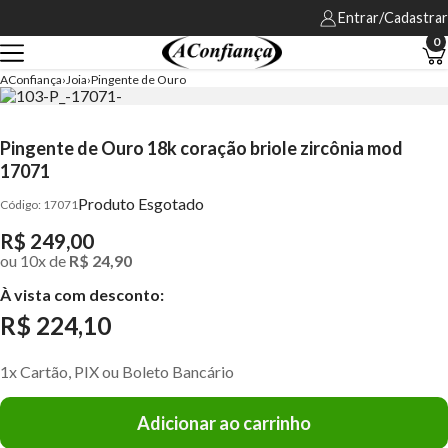
Entrar/Cadastrar
0
AConfiança
Joia
Pingente de Ouro
Pingente de Ouro 18k coração briole zircônia mod
17071
Produto Esgotado
17071
R$ 249,00
ou
10
x
de
R$ 24,90
À vista com desconto:
R$ 224,10
1x Cartão, PIX ou Boleto Bancário
Adicionar ao carrinho