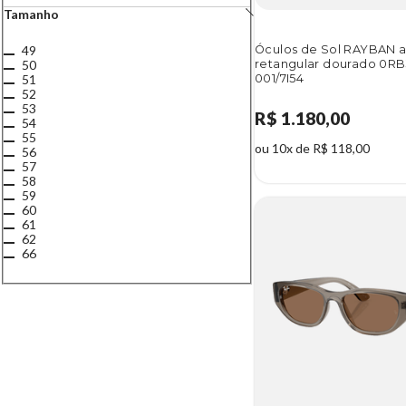
Tamanho
Óculos de Sol RAYBAN 
49
retangular dourado 0R
50
001/7I54
51
52
53
R$ 1.180,00
54
55
ou 10x de R$ 118,00
56
57
58
59
60
61
62
66