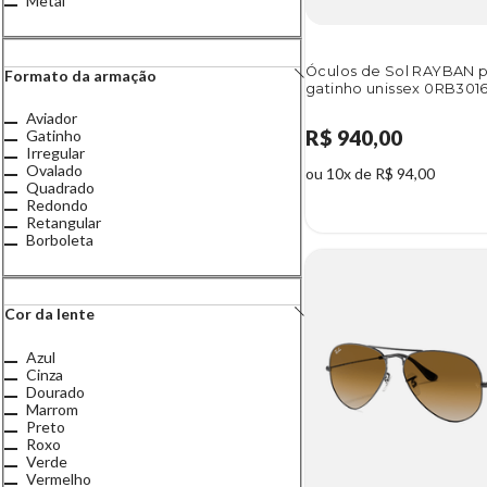
Metal
Óculos de Sol RAYBAN 
Formato da armação
gatinho unissex 0RB3016
Aviador
R$ 940,00
Gatinho
Irregular
Ovalado
ou 10x de R$ 94,00
Quadrado
Redondo
Retangular
Borboleta
Cor da lente
Azul
Cinza
Dourado
Marrom
Preto
Roxo
Verde
Vermelho