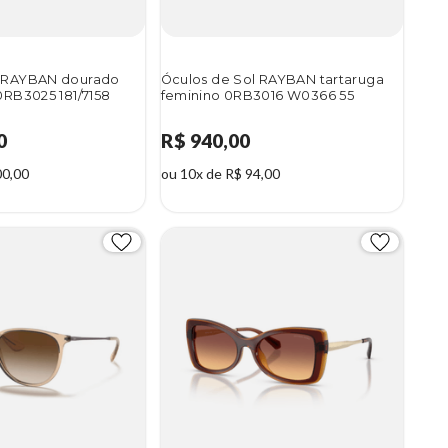
l RAYBAN dourado
Óculos de Sol RAYBAN tartaruga
0RB3025 181/7158
feminino 0RB3016 W0366 55
0
R$ 940,00
00,00
ou 10x de R$ 94,00