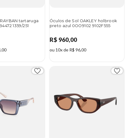
 RAYBAN tartaruga
Óculos de Sol OAKLEY holbrook
B4472 1359/251
preto azul 0OO9102 9102F555
R$ 960,00
3,00
ou 10x de R$ 96,00