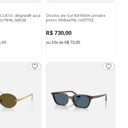
 GUESS degradê azul
Óculos de Sol RAYBAN unissex
 GU7818_5692B
preto 0RB4476L 1457/753
R$ 730,00
8,50
ou 10x de R$ 73,00