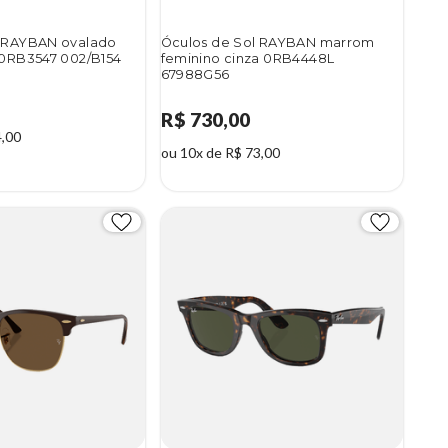
l RAYBAN ovalado
Óculos de Sol RAYBAN marrom
 0RB3547 002/B154
feminino cinza 0RB4448L
67988G56
R$ 730,00
4,00
ou 10x de R$ 73,00