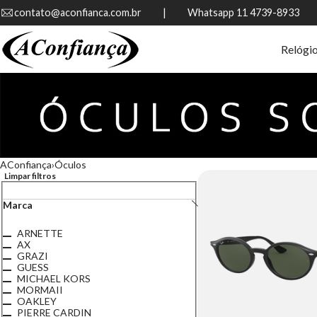
contato@aconfianca.com.br          |          Whatsapp 11 4739-8933
Relógi
AConfiança
Óculos
Limpar filtros
Marca
ARNETTE
AX
GRAZI
GUESS
MICHAEL KORS
MORMAII
OAKLEY
PIERRE CARDIN