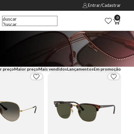
Entrar/Cadastrar
0
Buscar
Buscar
r preço
Maior preço
Mais vendidos
Lançamentos
Em promoção