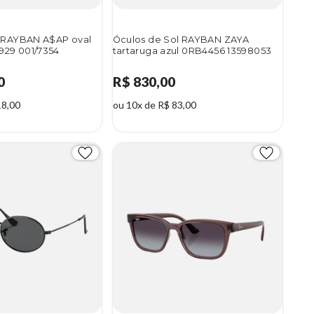
l RAYBAN A$AP oval
Óculos de Sol RAYBAN ZAYA
29 001/7354
tartaruga azul 0RB4456 13598053
0
R$ 830,00
18,00
ou 10x de R$ 83,00