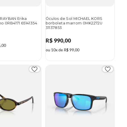
 RAYBAN Erika
Óculos de Sol MICHAEL KORS
o 0RB4171 65141354
borboleta marrom 0MK2272U
31137853
R$ 990,00
5,00
ou 10x de R$ 99,00