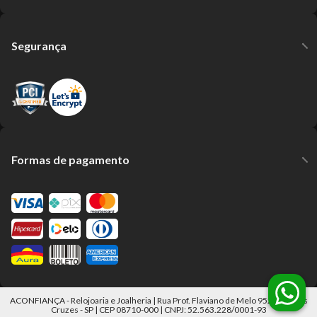
Segurança
Formas de pagamento
ACONFIANÇA - Relojoaria e Joalheria | Rua Prof. Flaviano de Melo 952 Mogi das
Cruzes - SP | CEP 08710-000 | CNPJ: 52.563.228/0001-93